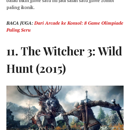
balau bikin
game
satu ini jadi salah satu
game
zombi
paling ikonik.
BACA JUGA:
Dari Arcade ke Konsol: 8 Game Olimpiade
Paling Seru
11. The Witcher 3: Wild
Hunt (2015)