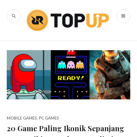
Skip
to
SEARCH
PR
content
RRQ Topup
ME
Blog
MOBILE GAMES
,
PC GAMES
20 Game Paling Ikonik Sepanjang