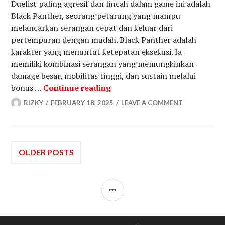
Duelist paling agresif dan lincah dalam game ini adalah
Black Panther, seorang petarung yang mampu
melancarkan serangan cepat dan keluar dari
pertempuran dengan mudah. Black Panther adalah
karakter yang menuntut ketepatan eksekusi. Ia
memiliki kombinasi serangan yang memungkinkan
damage besar, mobilitas tinggi, dan sustain melalui
Panduan Lengkap Cara Bermai
bonus …
Continue reading
RIZKY
FEBRUARY 18, 2025
LEAVE A COMMENT
Posts
OLDER POSTS
navigation
SIDEBAR