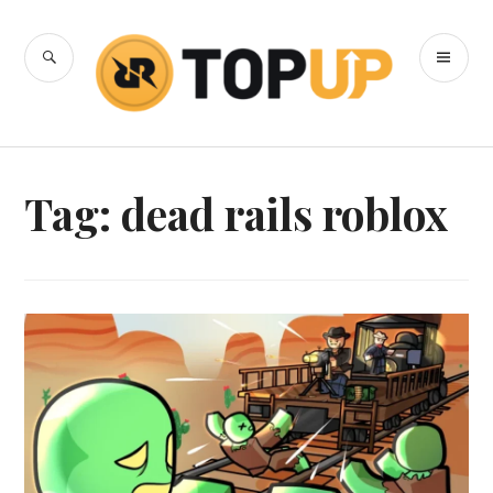
Skip
to
SEARCH
PR
content
RRQ Topup
ME
Blog
Tag:
dead rails roblox