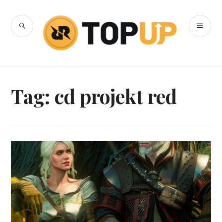
Skip
to
SEARCH
PR
content
RRQ Topup
ME
Blog
Tag:
cd projekt red